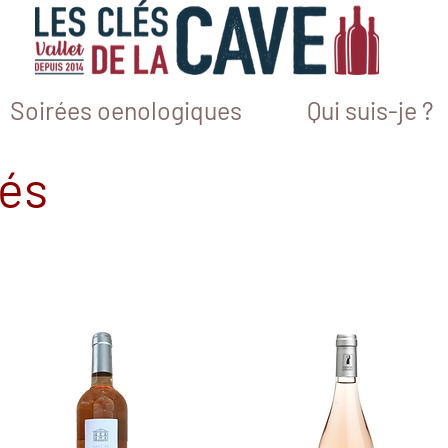
Soirées oenologiques
Qui suis-je ?
sés