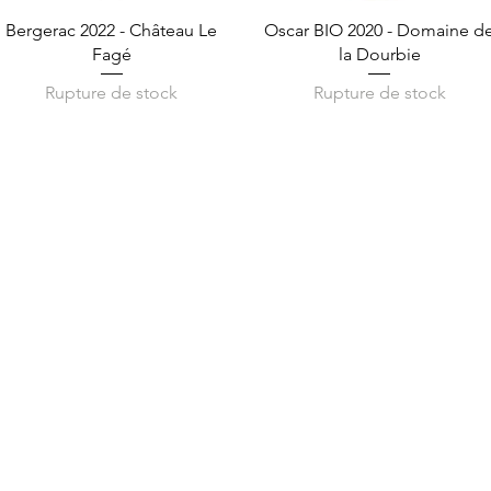
Aperçu rapide
Aperçu rapide
Bergerac 2022 - Château Le
Oscar BIO 2020 - Domaine d
Fagé
la Dourbie
Rupture de stock
Rupture de stock