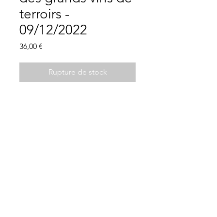
terroirs -
09/12/2022
Prix
36,00 €
Rupture de stock
Description
vendredi 9 décembre 2022 à 20
heures (durée approx. 2h30)
Les Clés de la Cave
le Muscadet s'émancipe grâce au
21 Place Charles de Gaulle, 44330 Vallet -
02
long travail de connaissance des
40 36 32 01
terroirs initié depuis des décennies,
Mentions légales
Conditions d'utilisation
ajouté au talent d'une nouvelle