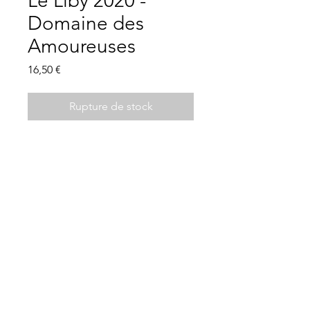
Le Liby 2020 -
Domaine des
Amoureuses
Prix
16,50 €
Rupture de stock
Description
IGP Ardèche, blanc sec
vignier, marsanne, sauvignon,
roussanne
Les Clés de la Cave
belle robe d’un jaune brillant et vif,
21 Place Charles de Gaulle, 44330 Vallet -
02
bouquet aromatique de fruits blancs
40 36 32 01
et jaunes avec une pointe d'amande
Mentions légales
Conditions d'utilisation
grillée, belle puissance en bouche,