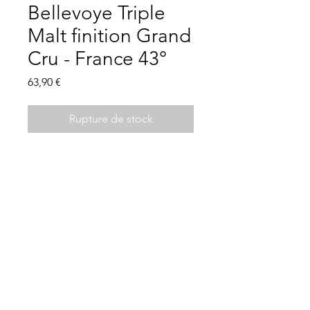
Bellevoye Triple
Malt finition Grand
Cru - France 43°
Prix
63,90 €
Rupture de stock
Description
Assemblage de trois whiskys non
tourbés 100% français provenant
chacun d’une distillerie différente
Les Clés de la Cave
chaque malt a préalablement vieilli
21 Place Charles de Gaulle, 44330 Vallet -
02
entre 5 et 8 ans dans son chai
40 36 32 01
d’origine. L’assemblage et le
Mentions légales
Conditions d'utilisation