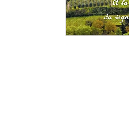
Les Clés de la Cave
21 Place Charles de Gaulle, 4433