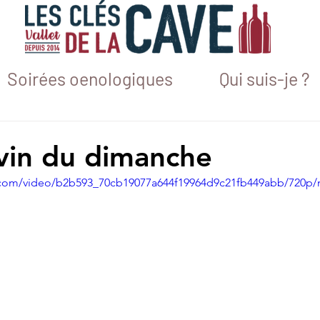
Soirées oenologiques
Qui suis-je ?
 vin du dimanche
ic.com/video/b2b593_70cb19077a644f19964d9c21fb449abb/720p/