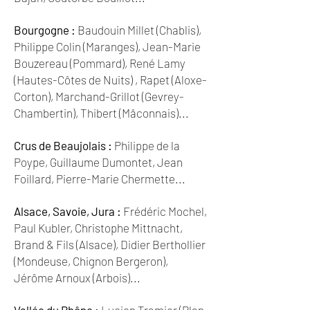
Bourgogne :
Baudouin Millet (Chablis),
Philippe Colin (Maranges), Jean-Marie
Bouzereau (Pommard), René Lamy
(Hautes-Côtes de Nuits) , Rapet (Aloxe-
Corton), Marchand-Grillot (Gevrey-
Chambertin), Thibert (Mâconnais)...
Crus de Beaujolais :
Philippe de la
Poype, Guillaume Dumontet, Jean
Foillard, Pierre-Marie Chermette...
Alsace, Savoie, Jura :
Frédéric Mochel,
Paul Kubler, Christophe Mittnacht,
Brand & Fils (Alsace), Didier Berthollier
(Mondeuse, Chignon Bergeron),
Jérôme Arnoux (Arbois)...
Vallée du Rhône :
Lucien Tramier (Plan