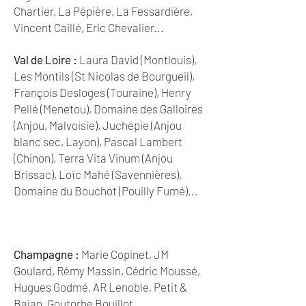
Chartier, La Pépière, La Fessardière,
Vincent Caillé, Eric Chevalier...
Val de Loire :
Laura David (Montlouis),
Les Montils (St Nicolas de Bourgueil),
François Desloges (Touraine), Henry
Pellé (Menetou), Domaine des Galloires
(Anjou, Malvoisie), Juchepie (Anjou
blanc sec, Layon), Pascal Lambert
(Chinon), Terra Vita Vinum (Anjou
Brissac), Loïc Mahé (Savennières),
Domaine du Bouchot (Pouilly Fumé)...
Champagne :
Marie Copinet, JM
Goulard, Rémy Massin, Cédric Moussé,
Hugues Godmé, AR Lenoble, Petit &
Bajan, Goutorbe Bouillot...