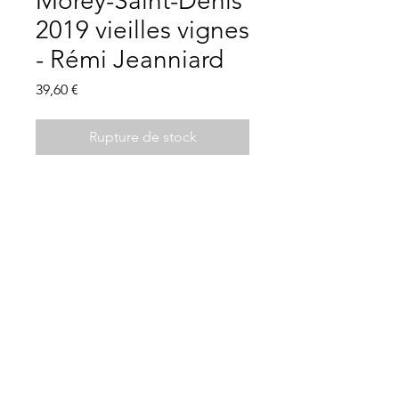
Morey-Saint-Denis
2019 vieilles vignes
- Rémi Jeanniard
Prix
39,60 €
Rupture de stock
Description
AOC Morey-Saint-Denis
Bourgogne Côtes de Nuits, 100%
pinot noir
Les Clés de la Cave
vin de terroir, puissant et délicat,
21 Place Charles de Gaulle, 44330 Vallet -
02
ample en bouche
40 36 32 01
pour accompagner un gibier à poils
Mentions légales
Conditions d'utilisation
braisé ou rôti, une entrecôte, côte de