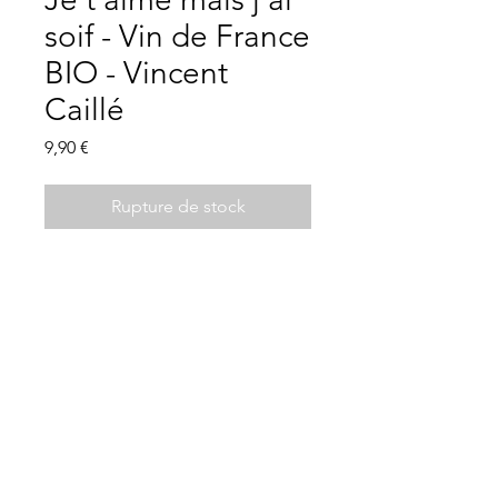
soif - Vin de France
BIO - Vincent
Caillé
Prix
9,90 €
Rupture de stock
Description
Vin de France BIO
melon B, marsanne, folle blanche, sols
de gabbro et de gneiss
Les Clés de la Cave
ce vin propose un trait d'union entre
21 Place Charles de Gaulle, 44330 Vallet -
02
la fraicheur maritime (melon B) et
40 36 32 01
l'exotisme du Rhône sud (marsanne) :