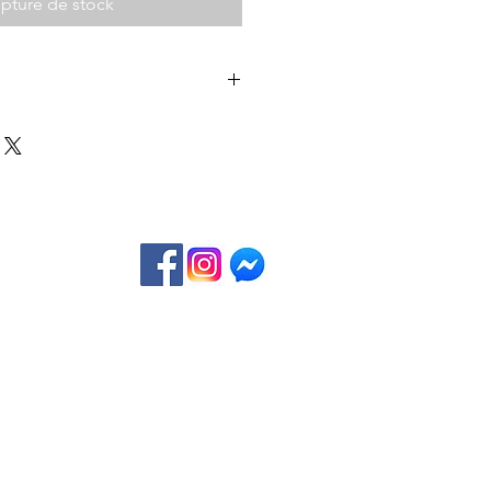
pture de stock
024 à 20 heures (durée approx. 2h30)
tion" : testez vos connaissances sur
cien en jouant à "Qui Veut Gagner
s avec accords mets
art avec sa bouteille
ions légales
tions d'utilisation