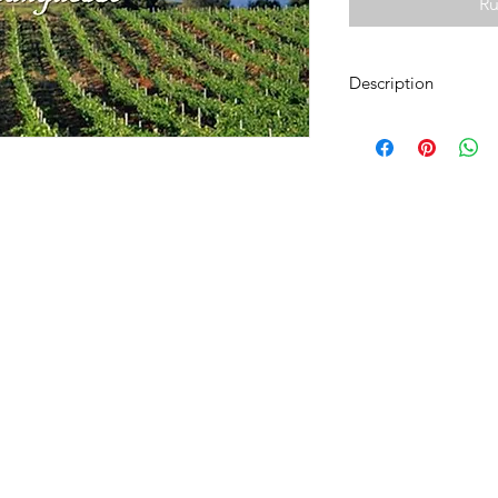
Ru
Description
vendredi 19 juillet 2
soirée "jeu - dégusta
le vignoble languedo
un flacon ?"
dégustation de 5 vin
le gagnant du jeu rep
Ment
Condi
0 Vallet -
02 40 36 32 01